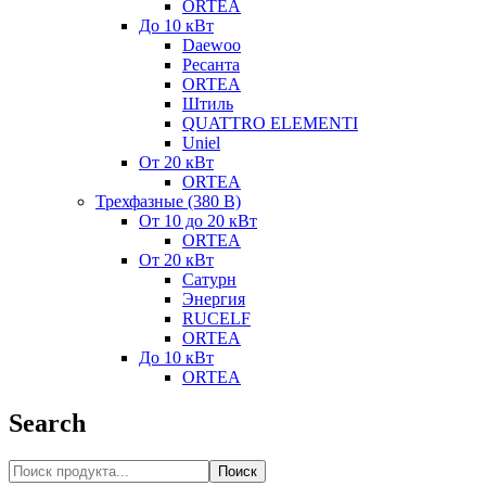
ORTEA
До 10 кВт
Daewoo
Ресанта
ORTEA
Штиль
QUATTRO ELEMENTI
Uniel
От 20 кВт
ORTEA
Трехфазные (380 В)
От 10 до 20 кВт
ORTEA
От 20 кВт
Сатурн
Энергия
RUCELF
ORTEA
До 10 кВт
ORTEA
Search
Поиск