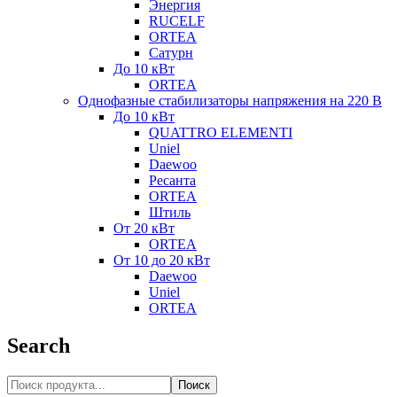
Энергия
RUCELF
ORTEA
Сатурн
До 10 кВт
ORTEA
Однофазные стабилизаторы напряжения на 220 В
До 10 кВт
QUATTRO ELEMENTI
Uniel
Daewoo
Ресанта
ORTEA
Штиль
От 20 кВт
ORTEA
От 10 до 20 кВт
Daewoo
Uniel
ORTEA
Search
Поиск